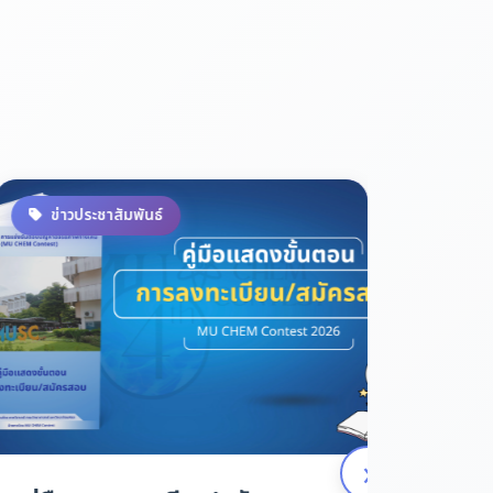
ข่าวประชาสัมพันธ์
ข่าวป
›