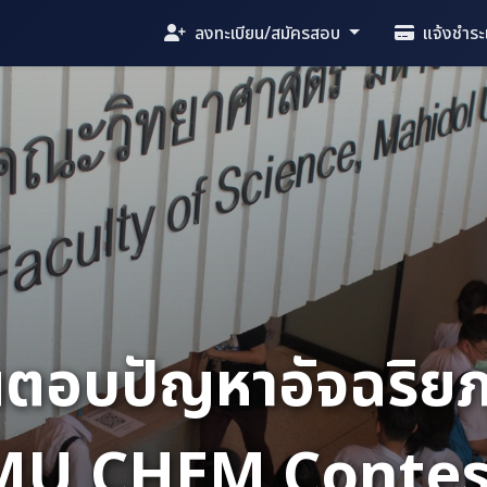
ลงทะเบียน/สมัครสอบ
แจ้งชำระเ
นับถอยหลังสู่วันง
15 สิงหาคม 2569
คณะวิทยาศาสตร์ มหาวิทยาลัยมหิดล วิทยาเขตศาลายา
เหลือเวลาอีก
08
14
07
07
วัน
ชั่วโมง
นาที
วินาที