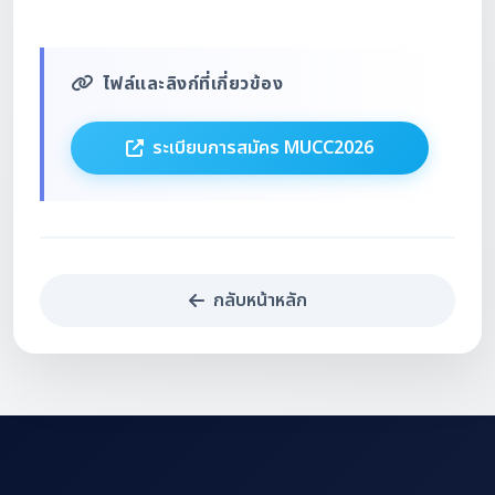
ไฟล์และลิงก์ที่เกี่ยวข้อง
ระเบียบการสมัคร MUCC2026
กลับหน้าหลัก