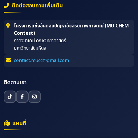
ติดต่อสอบถามเพิ่มเติม
โครงการแข่งขันตอบปัญหาอัจฉริยภาพทางเคมี (MU CHEM
Contest)
ภาควิชาเคมี คณะวิทยาศาสตร์
มหาวิทยาลัยมหิดล
contact.mucc@gmail.com
ติดตามเรา
แผนที่