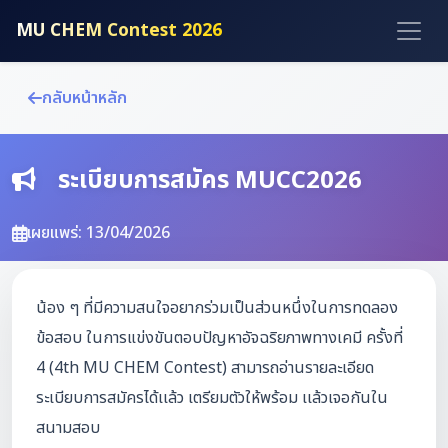
MU CHEM Contest 2026
กลับหน้าหลัก
ระเบียบการสมัคร MUCC2026
เผยแพร่: 13/04/2026
น้อง ๆ ที่มีความสนใจอยากร่วมเป็นส่วนหนึ่งในการทดลอง
ข้อสอบ ในการแข่งขันตอบปัญหาอัจฉริยภาพทางเคมี ครั้งที่
4 (4th MU CHEM Contest) สามารถอ่านรายละเอียด
ระเบียบการสมัครได้เเล้ว เตรียมตัวให้พร้อม เเล้วเจอกันใน
สนามสอบ